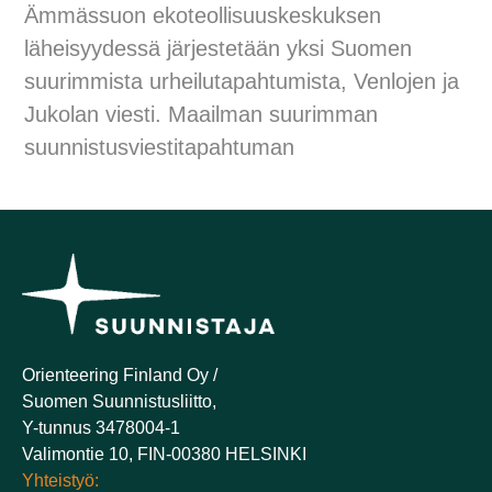
Ämmässuon ekoteollisuuskeskuksen
läheisyydessä järjestetään yksi Suomen
suurimmista urheilutapahtumista, Venlojen ja
Jukolan viesti. Maailman suurimman
suunnistusviestitapahtuman
Orienteering Finland Oy /
Suomen Suunnistusliitto,
Y-tunnus 3478004-1
Valimontie 10, FIN-00380 HELSINKI
Yhteistyö: