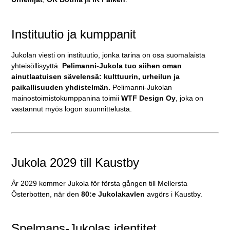
Instituutio ja kumppanit
Jukolan viesti on instituutio, jonka tarina on osa suomalaista
yhteisöllisyyttä.
Pelimanni-Jukola tuo siihen oman
ainutlaatuisen sävelensä: kulttuurin, urheilun ja
paikallisuuden yhdistelmän.
Pelimanni-Jukolan
mainostoimistokumppanina toimii
WTF Design Oy
, joka on
vastannut myös logon suunnittelusta.
Jukola 2029 till Kaustby
År 2029 kommer Jukola för första gången till Mellersta
Österbotten, när den
80:e Jukolakavlen
avgörs i Kaustby.
Spelmans-Jukolas identitet