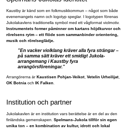
Kaustby är känd som en folkmusikkommun – något som både
evenemangets namn och logotyp speglar. I logotypen förenas
Jukolakavlens traditionella symbol med ett vågformat violmotiv.
Instrumentets former påminner om kartans höjdkurvor och
rörelsens rytm – ett flöde som sammanbinder orientering,
musik och rörelseglädje.
”En vacker violklang kräver alla fyra strängar –
på samma sätt kräver ett smidigt Jukola-
arrangemang i Kaustby fyra
arrangörsföreningar.”
Arrangörerna är
Kaustisen Pohjan-Veikot
,
Vetelin Urheilijat
,
OK Botnia
och
IK Falken
.
Institution och partner
Jukolakavlen är en institution vars berättelse är en del av den
finländska gemenskapen.
Spelmans-Jukola tillför sin egen
unika ton – en kombination av kultur, idrott och lokal