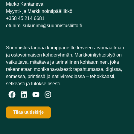
Marko Kantaneva
Myynti- ja Markkinointipäällikkö
+358 45 214 6681
etunimi.sukunimi@suunnistusliitto.fi
Suunnistus tarjoaa kumppaneille terveen arvomaailman
ja ostovoimaisen kohderyhmän. Markkointiyhteistyö on
vaikuttava, mitattava ja tarinallinen kohtaaminen, joka
rakennetaan monikanavaisesti: tapahtumassa, digissä,
somessa, printissä ja natiivimediassa – tehokkaasti,
selkeästi ja tuloksellisesti.​
Tilaa uutiskirje