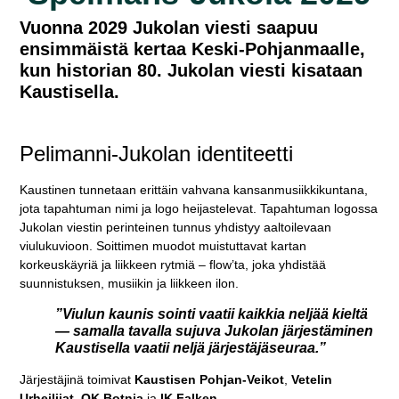
Vuonna 2029 Jukolan viesti saapuu
ensimmäistä kertaa Keski-Pohjanmaalle,
kun historian
80. Jukolan viesti
kisataan
Kaustisella.
Pelimanni-Jukolan identiteetti
Kaustinen tunnetaan erittäin vahvana kansanmusiikkikuntana,
jota tapahtuman nimi ja logo heijastelevat. Tapahtuman logossa
Jukolan viestin perinteinen tunnus yhdistyy aaltoilevaan
viulukuvioon.
Soittimen muodot muistuttavat kartan
korkeuskäyriä ja liikkeen rytmiä – flow’ta, joka yhdistää
suunnistuksen, musiikin ja liikkeen ilon.
”Viulun kaunis sointi vaatii kaikkia neljää kieltä
— samalla tavalla sujuva Jukolan järjestäminen
Kaustisella vaatii neljä järjestäjäseuraa.”
Järjestäjinä toimivat
Kaustisen Pohjan-Veikot
,
Vetelin
Urheilijat
,
OK Botnia
ja
IK Falken
.