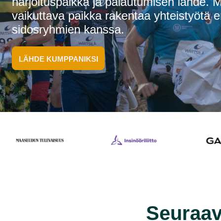
harjoituspaikka ja palautumisen lähde.
vaikuttava paikka rakentaa yhteistyötä e
sidosryhmien kanssa.
LÄHDE KUMPPANIKSI
Seuraav