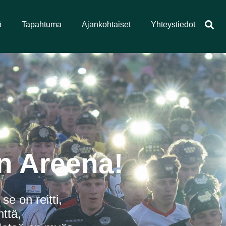
ö
Tapahtuma
Ajankohtaiset
Yhteystiedot
n Areena!
se on reitti,
nttä,