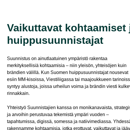
Vaikuttavat kohtaamiset 
huippusuunnistajat
Suunnistus on ainutlaatuinen ympäristö rakentaa
merkityksellisiä kohtaamisia – niin yleisön, yhteisöjen kuin
brändien välillä. Kun Suomen huippusuunnistajat nousevat
esiin MM-kisoissa, Viestiliigassa tai maajoukkueen tarinoiss
syntyy alustoja, joissa urheilun voima ja brändin viesti kulke
rinnakkain.
Yhteistyö Suunnistajien kanssa on monikanavaista, strategi
ja arvoihin perustuvaa tekemistä ympäri vuoden –
tapahtumissa, digissä, somessa ja natiivimediassa. Yhdess
rakennamme kohtaamisia, jotka erottuvat, vaikuttavat ja jääv