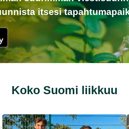
uunnista itsesi tapahtumapaik
Koko Suomi liikkuu