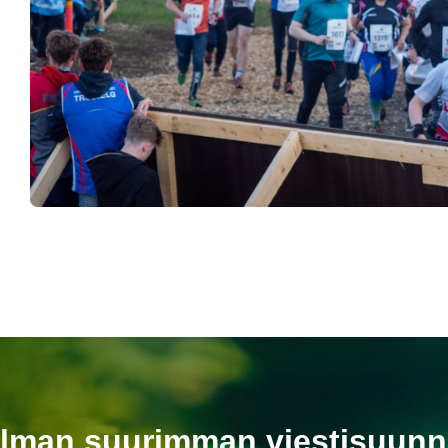
ailman suurimman viestisuunn