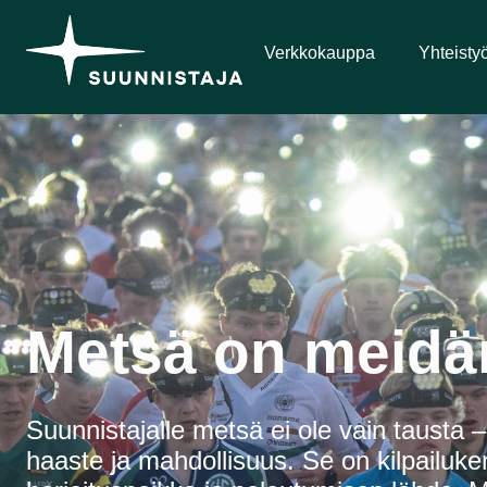
Verkkokauppa
Yhteisty
Metsä on meidä
Suunnistajalle metsä ei ole vain tausta – 
haaste ja mahdollisuus. Se on kilpailuke