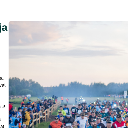
ja
a,
vat
sta
ä
ät