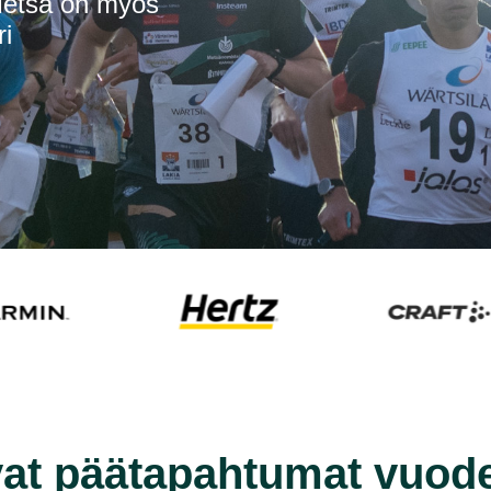
 Metsä on myös
ri
at päätapahtumat vuode