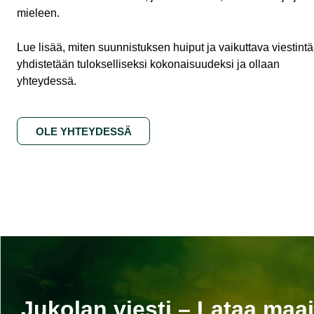
mieleen.
Lue lisää, miten suunnistuksen huiput ja vaikuttava viestintä
yhdistetään tulokselliseksi kokonaisuudeksi ja ollaan
yhteydessä.
OLE YHTEYDESSÄ
Jukolan viesti – Lataa ma