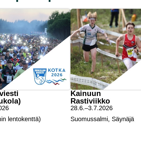
viesti
Kainuun
ukola)
Rastiviikko
026
28.6.–3.7.2026
in lentokenttä)
Suomussalmi, Säynäjä