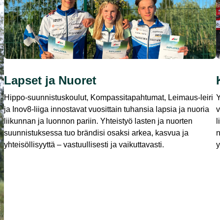
Lapset ja Nuoret
Hippo-suunnistuskoulut, Kompassitapahtumat, Leimaus-leiri
Y
ja Inov8-liiga innostavat vuosittain tuhansia lapsia ja nuoria
v
liikunnan ja luonnon pariin. Yhteistyö lasten ja nuorten
l
suunnistuksessa tuo brändisi osaksi arkea, kasvua ja
n
yhteisöllisyyttä – vastuullisesti ja vaikuttavasti.
y