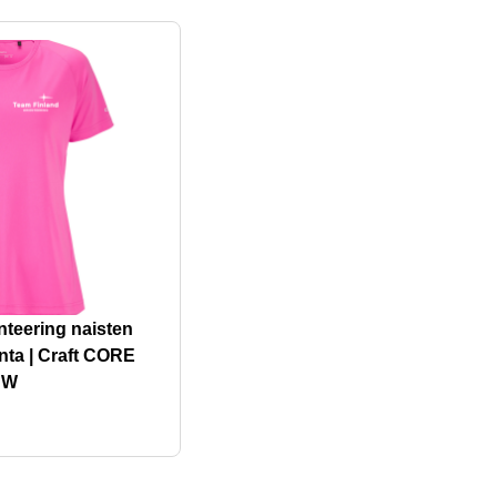
nteering naisten
nta | Craft CORE
e W