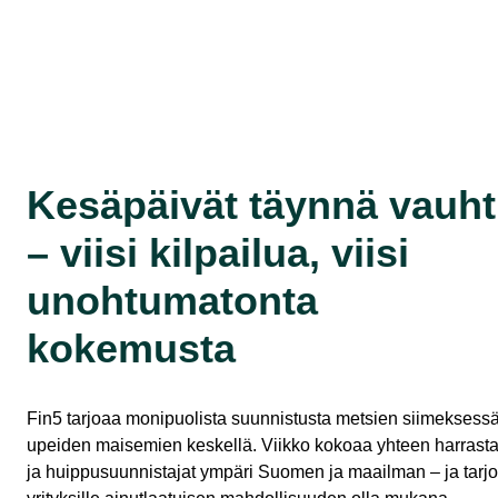
Kesäpäivät täynnä vauht
– viisi kilpailua, viisi
unohtumatonta
kokemusta
Fin5 tarjoaa monipuolista suunnistusta metsien siimeksessä
upeiden maisemien keskellä. Viikko kokoaa yhteen harrasta
ja huippusuunnistajat ympäri Suomen ja maailman – ja tarj