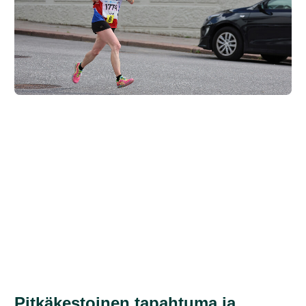
Pitkäkestoinen tapahtuma ja