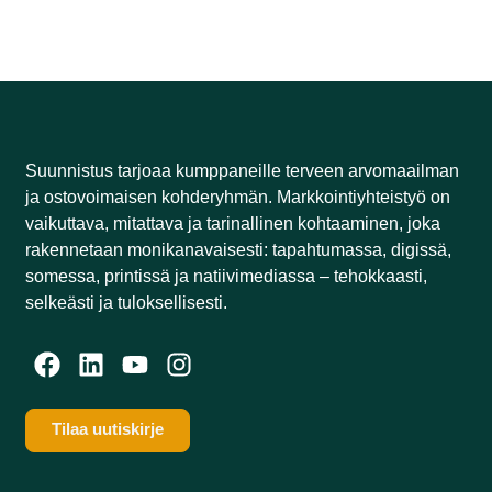
Suunnistus tarjoaa kumppaneille terveen arvomaailman
ja ostovoimaisen kohderyhmän. Markkointiyhteistyö on
vaikuttava, mitattava ja tarinallinen kohtaaminen, joka
rakennetaan monikanavaisesti: tapahtumassa, digissä,
somessa, printissä ja natiivimediassa – tehokkaasti,
selkeästi ja tuloksellisesti.​
Tilaa uutiskirje