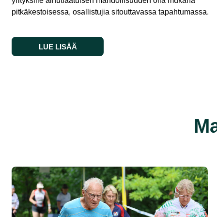
yrityksille ainutlaatuisen mahdollisuuden olla mukana
pitkäkestoisessa, osallistujia sitouttavassa tapahtumassa.
LUE LISÄÄ
Ma