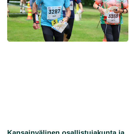
Kansainvälinen osallistujakunta ja