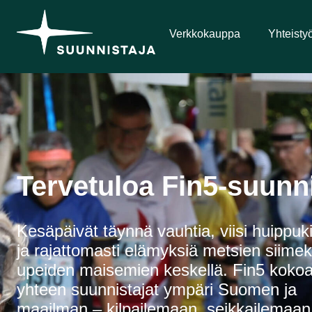
Verkkokauppa
Yhteisty
Tervetuloa Fin5-suunn
Kesäpäivät täynnä vauhtia, viisi huippuki
ja rajattomasti elämyksiä metsien siime
upeiden maisemien keskellä. Fin5 koko
yhteen suunnistajat ympäri Suomen ja
maailman – kilpailemaan, seikkailemaan