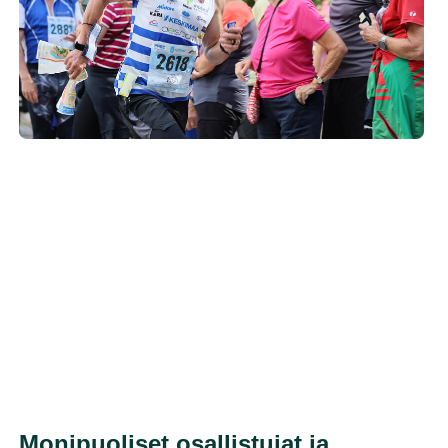
Monipuoliset osallistujat ja