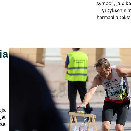
ia
 ja
jat
oaa