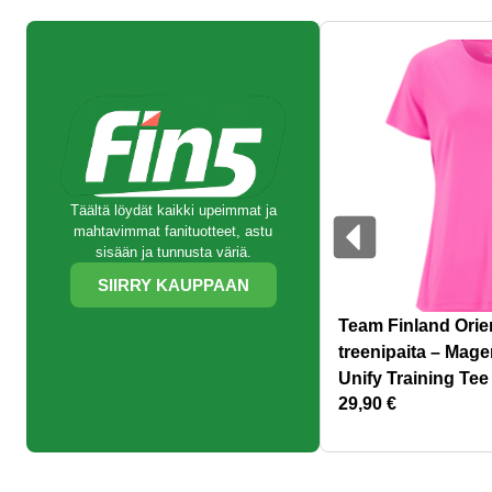
Täältä löydät kaikki upeimmat ja
mahtavimmat fanituotteet, astu
sisään ja tunnusta väriä.
SIIRRY KAUPPAAN
Team Finland Orie
treenipaita – Mage
Unify Training Te
29,90
€