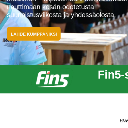
nauttimaan kesän odotetusta
suunnistusviikosta ja yhdessäolosta.
LÄHDE KUMPPANIKSI
Fin5-