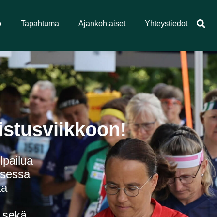
ö
Tapahtuma
Ajankohtaiset
Yhteystiedot
istusviikkoon!
lpailua
ksessä
aa
 sekä