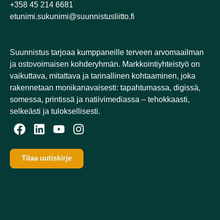
+358 45 214 6681
etunimi.sukunimi@suunnistusliitto.fi
Suunnistus tarjoaa kumppaneille terveen arvomaailman
ja ostovoimaisen kohderyhmän. Markkointiyhteistyö on
vaikuttava, mitattava ja tarinallinen kohtaaminen, joka
rakennetaan monikanavaisesti: tapahtumassa, digissä,
somessa, printissä ja natiivimediassa – tehokkaasti,
selkeästi ja tuloksellisesti.​
Tilaa uutiskirje