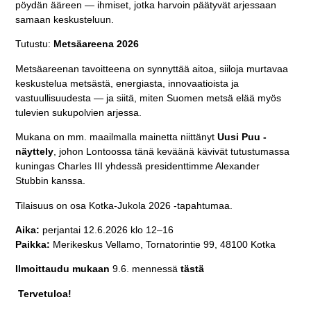
pöydän ääreen — ihmiset, jotka harvoin päätyvät arjessaan
samaan keskusteluun.
Tutustu:
Metsäareena 2026
Metsäareenan tavoitteena on synnyttää aitoa, siiloja murtavaa
keskustelua metsästä, energiasta, innovaatioista ja
vastuullisuudesta — ja siitä, miten Suomen metsä elää myös
tulevien sukupolvien arjessa.
Mukana on mm. maailmalla mainetta niittänyt
Uusi Puu -
näyttely
, johon Lontoossa tänä keväänä kävivät tutustumassa
kuningas Charles III yhdessä presidenttimme Alexander
Stubbin kanssa.
Tilaisuus on osa Kotka-Jukola 2026 -tapahtumaa.
Aika:
perjantai 12.6.2026 klo 12–16
Paikka:
Merikeskus Vellamo, Tornatorintie 99, 48100 Kotka
Ilmoittaudu mukaan
9.6. mennessä
t
ästä
Tervetuloa!