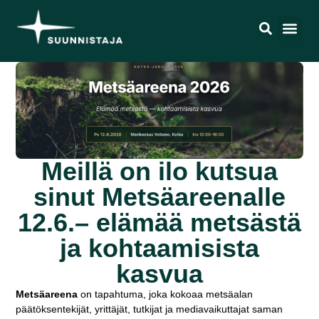
Meillä on ilo kutsua
sinut Metsäareenalle
12.6.– elämää metsästä
ja kohtaamisista
kasvua
Metsäareena
on tapahtuma, joka kokoaa metsäalan
päätöksentekijät, yrittäjät, tutkijat ja mediavaikuttajat saman