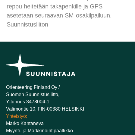
reppu heitetään takapenkille ja GPS
asetetaan seuraavan SM-osakilpailuun.
Suunnistusliiton
Orienteering Finland Oy /
Suomen Suunnistusliitto,
Y-tunnus 3478004-1
Valimontie 10, FIN-00380 HELSINKI
Yhteistyö:
Marko Kantaneva
Myynti- ja Markkinointipäällikkö