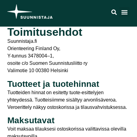
Toimitusehdot
Suunnistaja.fi
Orienteering Finland Oy,
Y-tunnus 3478004–1,
osoite c/o Suomen Suunnistusliitto ry
Valimotie 10 00380 Helsinki
Tuotteet ja tuotehinnat
Tuotteiden hinnat on esitetty tuote-esittelyjen
yhteydessä. Tuotteisiimme sisältyy arvonlisäveroa.
Veroerittely näkyy ostoskorissa ja tilausvahvistuksessa.
Maksutavat
Voit maksaa tilauksesi ostoskorissa valittavissa olevilla
maksutavoilla.