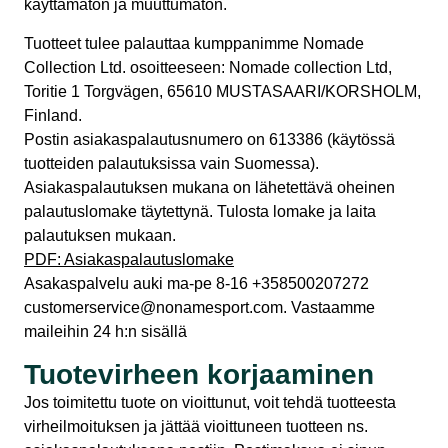
käyttämätön ja muuttumaton.
Tuotteet tulee palauttaa kumppanimme Nomade
Collection Ltd. osoitteeseen: Nomade collection Ltd,
Toritie 1 Torgvägen, 65610 MUSTASAARI/KORSHOLM,
Finland.
Postin asiakaspalautusnumero on 613386 (käytössä
tuotteiden palautuksissa vain Suomessa).
Asiakaspalautuksen mukana on lähetettävä oheinen
palautuslomake täytettynä. Tulosta lomake ja laita
palautuksen mukaan.
PDF: Asiakaspalautuslomake
Asakaspalvelu auki ma-pe 8-16 +358500207272
customerservice@nonamesport.com. Vastaamme
maileihin 24 h:n sisällä
Tuotevirheen korjaaminen
Jos toimitettu tuote on vioittunut, voit tehdä tuotteesta
virheilmoituksen ja jättää vioittuneen tuotteen ns.