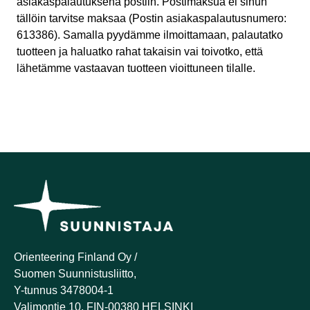
asiakaspalautuksena postiin. Postimaksua ei sinun
tällöin tarvitse maksaa (Postin asiakaspalautusnumero:
613386). Samalla pyydämme ilmoittamaan, palautatko
tuotteen ja haluatko rahat takaisin vai toivotko, että
lähetämme vastaavan tuotteen vioittuneen tilalle.
Orienteering Finland Oy /
Suomen Suunnistusliitto,
Y-tunnus 3478004-1
Valimontie 10, FIN-00380 HELSINKI