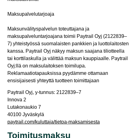
Maksupalvelutarjoaja
Maksunvälityspalvelun toteuttajana ja
maksupalveluntarjoajana toimii Paytrail Oyj (2122839–
7) yhteistyössä suomalaisten pankkien ja luottolaitosten
kanssa. Paytrail Oyj näkyy maksun saajana tiliotteella
tai korttilaskulla ja välittää maksun kauppiaalle. Paytrail
Oyj:llä on maksulaitoksen toimilupa.
Reklamaatiotapauksissa pyydämme ottamaan
ensisijaisesti yhteyttä tuotteen toimittajaan
Paytrail Oyj, y-tunnus: 2122839–7
Innova 2
Lutakonaukio 7
40100 Jyväskylä
paytrail.com/kuluttaja/tietoa-maksamisesta
Toimitusmaksu