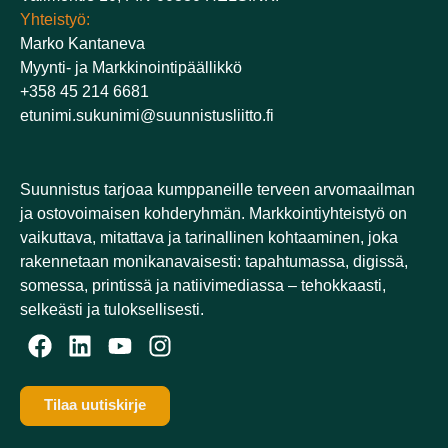
Yhteistyö:
Marko Kantaneva
Myynti- ja Markkinointipäällikkö
+358 45 214 6681
etunimi.sukunimi@suunnistusliitto.fi
Suunnistus tarjoaa kumppaneille terveen arvomaailman
ja ostovoimaisen kohderyhmän. Markkointiyhteistyö on
vaikuttava, mitattava ja tarinallinen kohtaaminen, joka
rakennetaan monikanavaisesti: tapahtumassa, digissä,
somessa, printissä ja natiivimediassa – tehokkaasti,
selkeästi ja tuloksellisesti.​
Tilaa uutiskirje