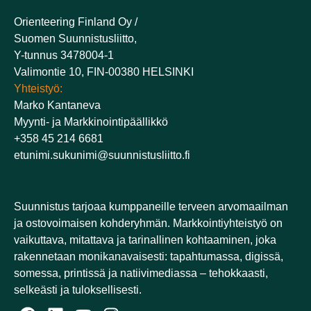
Orienteering Finland Oy /
Suomen Suunnistusliitto,
Y-tunnus 3478004-1
Valimontie 10, FIN-00380 HELSINKI
Yhteistyö:
Marko Kantaneva
Myynti- ja Markkinointipäällikkö
+358 45 214 6681
etunimi.sukunimi@suunnistusliitto.fi
Suunnistus tarjoaa kumppaneille terveen arvomaailman
ja ostovoimaisen kohderyhmän. Markkointiyhteistyö on
vaikuttava, mitattava ja tarinallinen kohtaaminen, joka
rakennetaan monikanavaisesti: tapahtumassa, digissä,
somessa, printissä ja natiivimediassa – tehokkaasti,
selkeästi ja tuloksellisesti.​