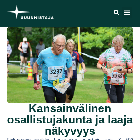
Kansainvälinen
osallistujakunta ja laaja
näkyvyys
Fin5-suunnistusviikko houkuttelee vuosittain noin 3 500