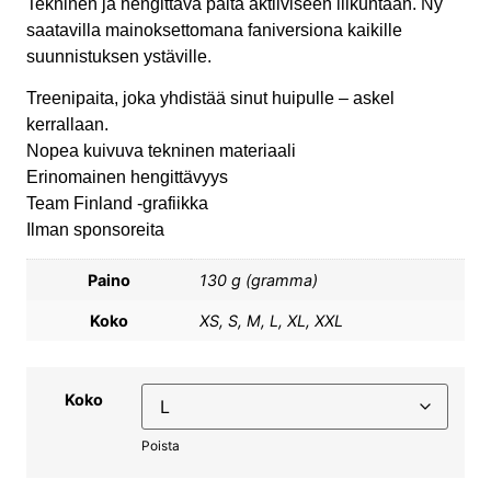
Tekninen ja hengittävä paita aktiiviseen liikuntaan. Ny
saatavilla mainoksettomana faniversiona kaikille
suunnistuksen ystäville.
Treenipaita, joka yhdistää sinut huipulle – askel
kerrallaan.
Nopea kuivuva tekninen materiaali
Erinomainen hengittävyys
Team Finland -grafiikka
Ilman sponsoreita
Paino
130 g (gramma)
Koko
XS, S, M, L, XL, XXL
Koko
Poista