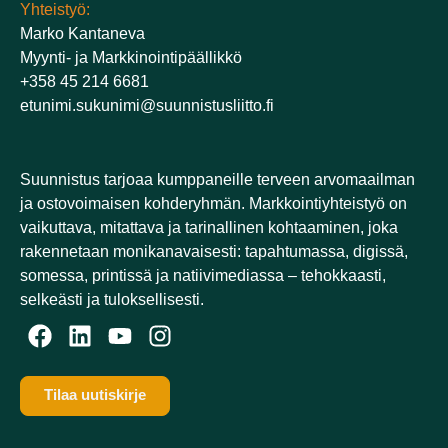
Yhteistyö:
Marko Kantaneva
Myynti- ja Markkinointipäällikkö
+358 45 214 6681
etunimi.sukunimi@suunnistusliitto.fi
Suunnistus tarjoaa kumppaneille terveen arvomaailman
ja ostovoimaisen kohderyhmän. Markkointiyhteistyö on
vaikuttava, mitattava ja tarinallinen kohtaaminen, joka
rakennetaan monikanavaisesti: tapahtumassa, digissä,
somessa, printissä ja natiivimediassa – tehokkaasti,
selkeästi ja tuloksellisesti.​
Tilaa uutiskirje