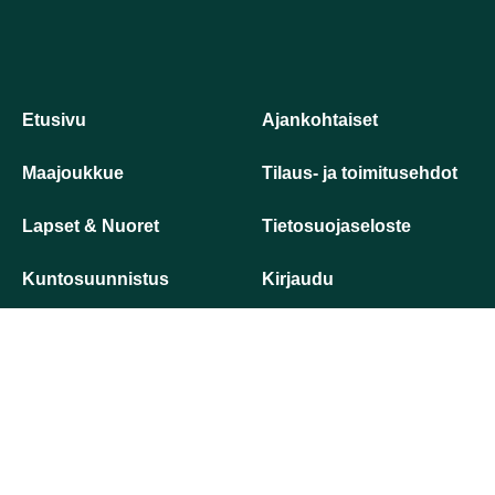
Etusivu
Ajankohtaiset
Maajoukkue
Tilaus- ja toimitusehdot
Lapset & Nuoret
Tietosuojaseloste
Kuntosuunnistus
Kirjaudu
Metsäyhteistyö
Yhteystiedot
2026
©
Suunnistaja.fi